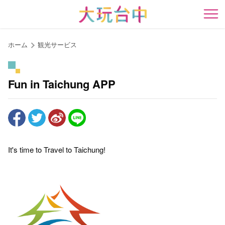
ア
ン
開
カ
ー
ホーム
観光サービス
ポ
イ
ン
Fun in Taichung APP
ト
に
移
動
す
It's time to Travel to Taichung!
る