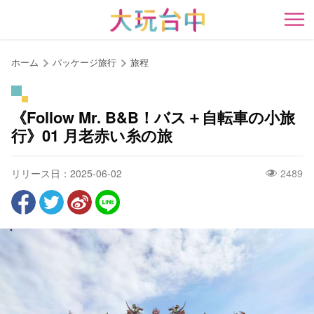
ア
ン
開
カ
ー
ホーム
パッケージ旅行
旅程
ポ
イ
ン
《Follow Mr. B&B！バス＋自転車の小旅
ト
行》01 月老赤い糸の旅
に
移
リリース日：2025-06-02
2489
動
す
る