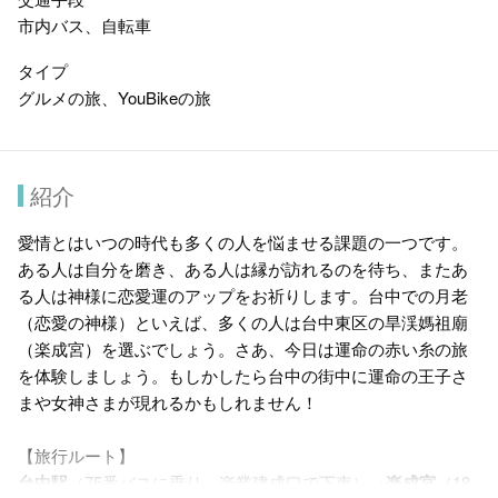
市内バス、自転車
タイプ
グルメの旅、YouBikeの旅
紹介
愛情とはいつの時代も多くの人を悩ませる課題の一つです。
ある人は自分を磨き、ある人は縁が訪れるのを待ち、またあ
る人は神様に恋愛運のアップをお祈りします。台中での月老
（恋愛の神様）といえば、多くの人は台中東区の旱渓媽祖廟
（楽成宮）を選ぶでしょう。さあ、今日は運命の赤い糸の旅
を体験しましょう。もしかしたら台中の街中に運命の王子さ
まや女神さまが現れるかもしれません！
【旅行ルート】
台中駅
（75番バスに乗り、楽業建成口で下車）→
楽成宮
（18