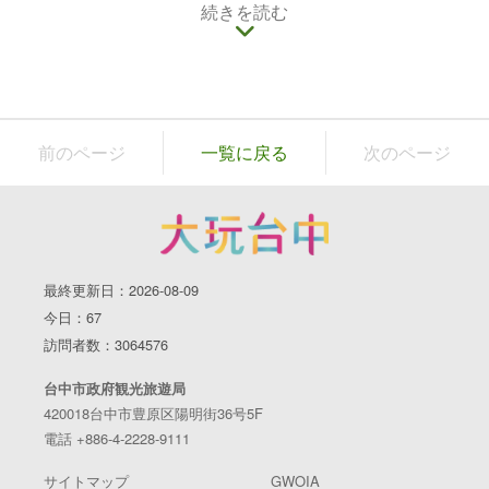
番バスに乗り、莒光新城で下車）→
続きを読む
台中孔廟
→（
YouBike
に乗
る）
一中街
→（台中一中から81番バスに乗り、草悟道市民広
場で下車）
草悟広場
（徒歩）→
市民広場勤美緑園道
（
YouBike
に乗る）→
国立台湾美術館
楽成宮
前のページ
一覧に戻る
次のページ
台中市東区の楽成宮は主祭神として媽祖を祀っていることか
ら、「旱渓媽祖廟」とも呼ばれています。1753年にまで遡る
悠久の歴史があり、台中市文化資産処により三級古跡に指定
されています。921大地震の際、廟の石柱がずれたり一部の屋
根が崩壊したりしましたが、その後経費を申請して修理し、
最終更新日：2026-08-09
2003年に高さ40メートルの碑が完成しました。近年、廟で祀
今日：67
られている月老のご利益を求め、多くの旅行者が参拝に訪れ
訪問者数：3064576
ています。また、楽成宮の隣の街道は、肉圓、米糕（おこ
わ）、隔間肉湯（豚のハラミスープ）など、おいしい食べ物
台中市政府観光旅遊局
が集まるスポットになっています。
420018台中市豊原区陽明街36号5F
電話 +886-4-2228-9111
サイトマップ
GWOIA