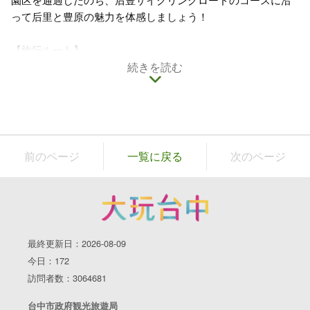
って后里と豊原の魅力を体感しましょう！
【旅行ルート】
台中駅
→
泰安駅
（
YouBike
続きを読む
で約5～10分）→
泰安鉄道文化園区
（
YouBike
で約10～15分）→
后里駅
（
YouBike
で后豊サイクリ
ングロードを約1時間）→
廟東夜市YouBikeステーション
（徒
歩3分）→
廟東夜市
（徒歩3分）→
豊原慈濟宮
1.泰安駅
前のページ
一覧に戻る
次のページ
台湾初の高架駅、火炎山と花梁鋼橋を望む
今回のルートの第一ポイント泰安駅に到着。台湾鉄路局で初
めて高架化された駅です。高架化されているため見晴らしが
良く、ホームに立つと遠方の花梁鋼橋や苗栗の火炎山まで望
むことができます。
最終更新日：2026-08-09
今日：172
訪問者数：3064681
台中市政府観光旅遊局