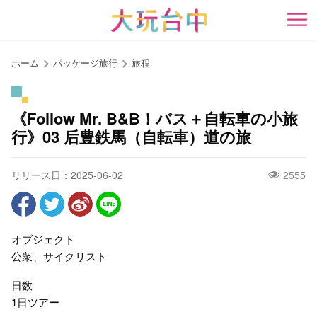
ア
ン
開
カ
ー
ホーム
パッケージ旅行
旅程
ポ
イ
ン
《Follow Mr. B&B！バス＋自転車の小旅
ト
行》03 后豊鉄馬（自転車）道の旅
に
移
リリース日：2025-06-02
2555
動
す
る
オブジェクト
公衆、サイクリスト
日数
1日ツアー