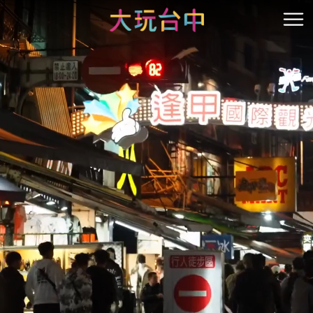
앵
커
開
로
이
동