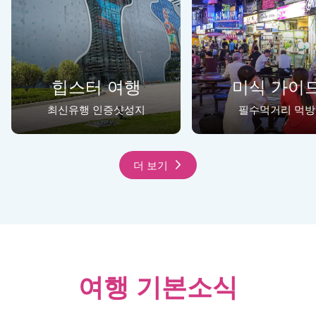
힙스터 여행
미식 가이
최신유행 인증샷성지
필수먹거리 먹방
더 보기
여행 기본소식