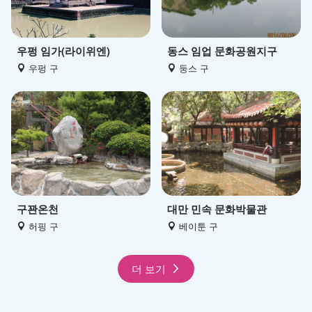
우펑 임가(라이위엔)
동스 임업 문화공원지구
우펑 구
둥스 구
구꽌온천
대만 민속 문화박물관
허핑 구
베이툰 구
더 보기