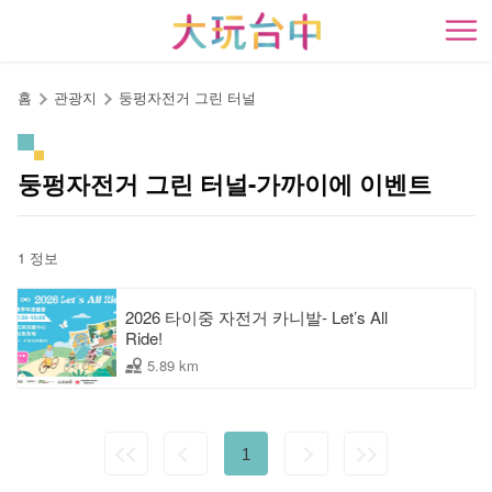
앵
커
開
로
이
홈
관광지
둥펑자전거 그린 터널
동
둥펑자전거 그린 터널-가까이에 이벤트
1 정보
2026 타이중 자전거 카니발- Let’s All
Ride!
5.89 km
1