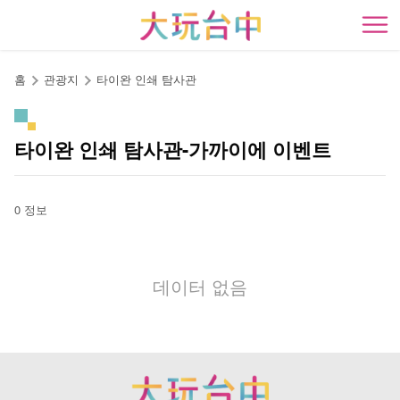
앵
커
開
로
이
홈
관광지
타이완 인쇄 탐사관
동
타이완 인쇄 탐사관-가까이에 이벤트
0 정보
데이터 없음