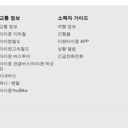
교통 정보
소책자 가이드
교통 정보
여행 정보
타이중 지하철
간행물
타이완철도
다완타이중 APP
타이완고속철도
상황 앨범
타이완 버스투어
긴급전화전화
타이중 관광버스/타이완 하오
싱
시내버스
택시 / 렌탈
타이중YouBike