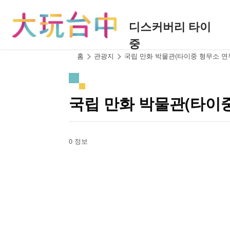
앵
커
디스커버리 타이
로
중
이
동
:::
홈
관광지
국립 만화 박물관(타이중 형무소 연
국립 만화 박물관(타이
0 정보