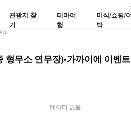
:::
관광지 찾
테마여
미식/쇼핑/
기
행
박
무장)
중 형무소 연무장)-가까이에 이벤트
데이터 없음