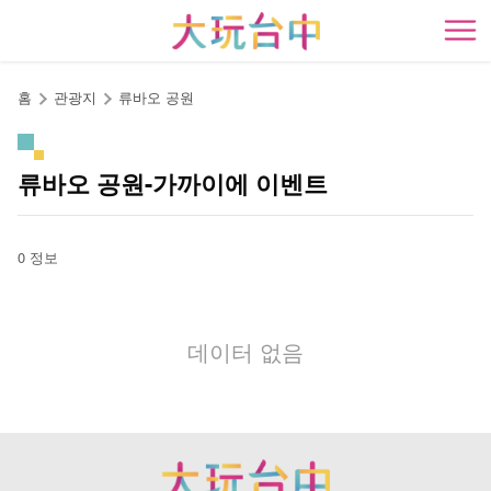
앵
커
開
로
이
홈
관광지
류바오 공원
동
류바오 공원-가까이에 이벤트
0 정보
데이터 없음