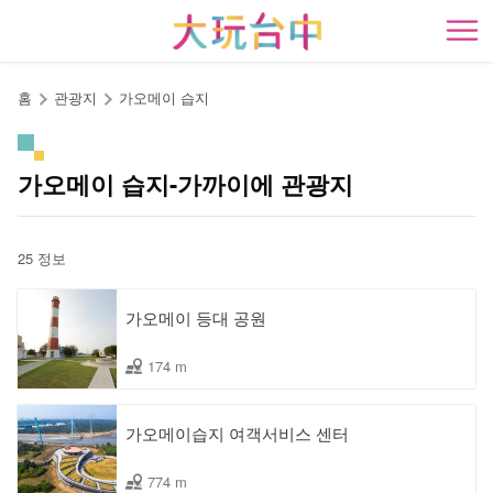
앵
커
開
로
이
홈
관광지
가오메이 습지
동
가오메이 습지-가까이에 관광지
25 정보
가오메이 등대 공원
174 m
가오메이습지 여객서비스 센터
774 m