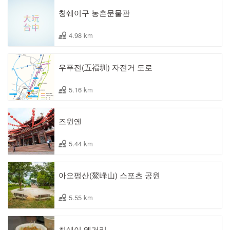
칭쉐이구 농촌문물관
4.98 km
우푸전(五福圳) 자전거 도로
5.16 km
즈윈옌
5.44 km
아오펑산(鰲峰山) 스포츠 공원
5.55 km
칭쉐이 옛거리