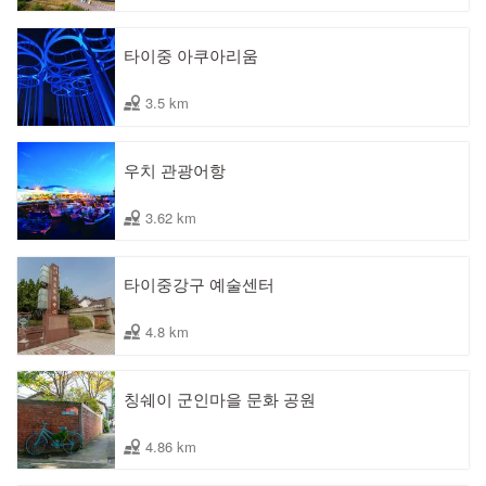
타이중 아쿠아리움
3.5 km
우치 관광어항
3.62 km
타이중강구 예술센터
4.8 km
칭쉐이 군인마을 문화 공원
4.86 km