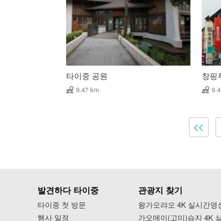
타이중 공원
창핑
9.47 km
9.
발견하다 타이중
관광지 찾기
타이중 첫 방문
왕가오랴오 4K 실시간영
행사 일정
가오메이(고미)습지 4K 