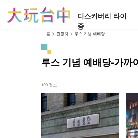
앵
커
디스커버리 타이
로
중
이
동
:::
홈
관광지
루스 기념 예배당
루스 기념 예배당-가까
100 정보