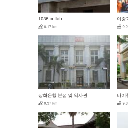
1035 collab
이중
9.17 km
9.
장화은행 본점 및 역사관
타이
9.37 km
9.