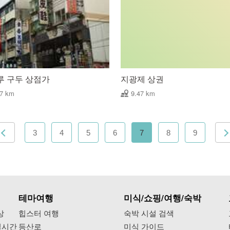
루 구두 상점가
지광제 상권
47 km
9.47 km
3
4
5
6
7
8
9
테마여행
미식/쇼핑/여행/숙박
상
힙스터 여행
숙박 시설 검색
실시간
등산로
미식 가이드