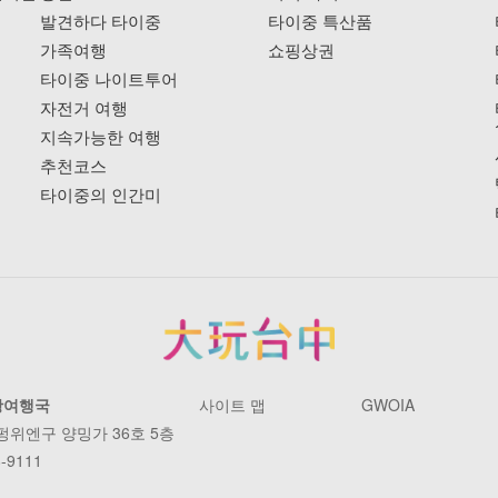
발견하다 타이중
타이중 특산품
가족여행
쇼핑상권
타이중 나이트투어
자전거 여행
지속가능한 여행
추천코스
타이중의 인간미
광여행국
사이트 맵
GWOIA
 펑위엔구 양밍가 36호 5층
-9111