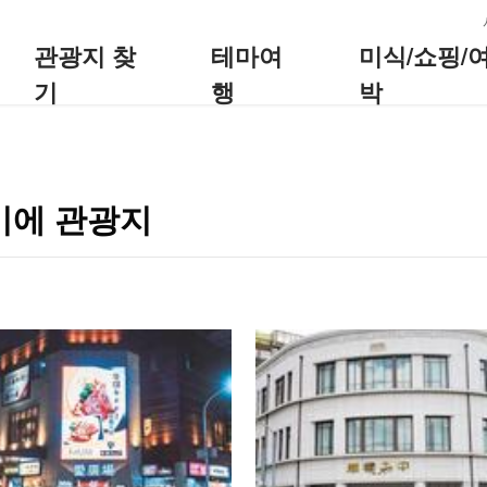
:::
관광지 찾
테마여
미식/쇼핑/
기
행
박
이에 관광지