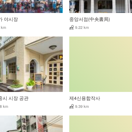
가 야시장
중앙서점(中央書局)
2 km
9.22 km
중시 시장 공관
제4신용합작사
38 km
9.39 km