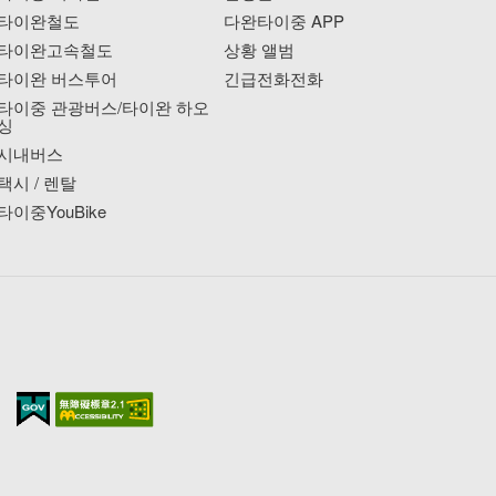
타이완철도
다완타이중 APP
타이완고속철도
상황 앨범
타이완 버스투어
긴급전화전화
타이중 관광버스/타이완 하오
싱
시내버스
택시 / 렌탈
타이중YouBike