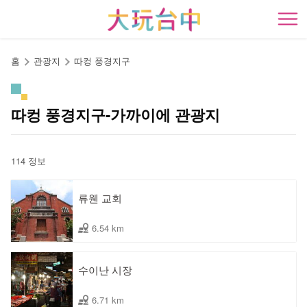
앵
커
開
로
이
홈
관광지
따컹 풍경지구
동
따컹 풍경지구-가까이에 관광지
114 정보
류웬 교회
6.54 km
수이난 시장
6.71 km