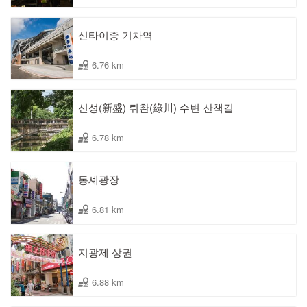
신타이중 기차역
6.76 km
신성(新盛) 뤼촨(綠川) 수변 산책길
6.78 km
동셰광장
6.81 km
지광제 상권
6.88 km