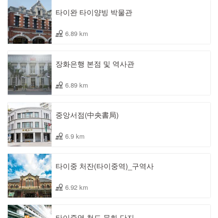
타이완 타이양빙 박물관
6.89 km
장화은행 본점 및 역사관
6.89 km
중앙서점(中央書局)
6.9 km
타이중 처잔(타이중역)_구역사
6.92 km
타이중역 철도 문화 단지