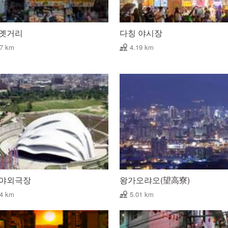
 옛거리
다칭 야시장
87 km
4.19 km
 야외극장
왕가오랴오(望高寮)
84 km
5.01 km