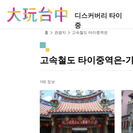
앵
커
디스커버리 타이
로
중
이
동
:::
홈
관광지
고속철도 타이중역은
고속철도 타이중역은-
102 정보