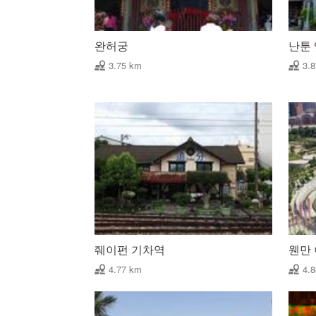
완허궁
난툰
3.75 km
3.
줴이펀 기차역
웬만
4.77 km
4.