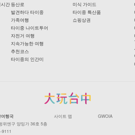
실시간
등산로
미식 가이드
발견하다 타이중
타이중 특산품
가족여행
쇼핑상권
타이중 나이트투어
자전거 여행
지속가능한 여행
추천코스
타이중의 인간미
광여행국
사이트 맵
GWOIA
 펑위엔구 양밍가 36호 5층
-9111