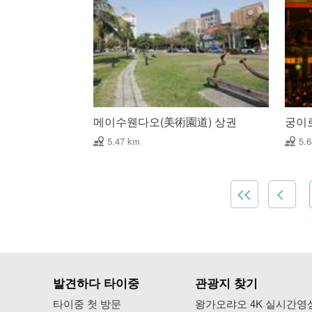
메이수웬다오(美術園道) 상권
궁이
5.47 km
5.
발견하다 타이중
관광지 찾기
타이중 첫 방문
왕가오랴오 4K 실시간영