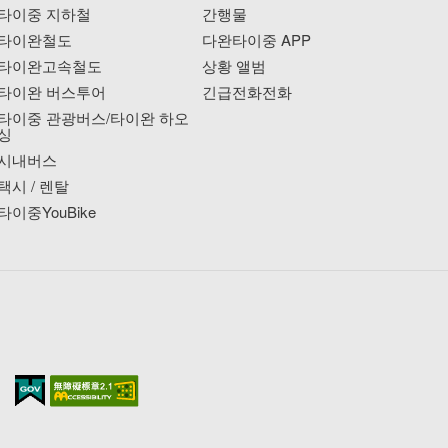
타이중 지하철
간행물
타이완철도
다완타이중 APP
타이완고속철도
상황 앨범
타이완 버스투어
긴급전화전화
타이중 관광버스/타이완 하오
싱
시내버스
택시 / 렌탈
타이중YouBike