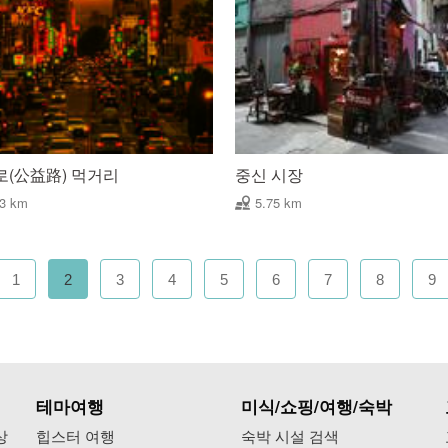
로(公益路) 먹거리
중신 시장
63 km
5.75 km
1
2
3
4
5
6
7
8
9
테마여행
미식/쇼핑/여행/숙박
상
힙스터 여행
숙박 시설 검색