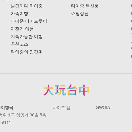
발견하다 타이중
타이중 특산품
가족여행
쇼핑상권
타이중 나이트투어
자전거 여행
지속가능한 여행
추천코스
타이중의 인간미
광여행국
사이트 맵
GWOIA
 펑위엔구 양밍가 36호 5층
-9111