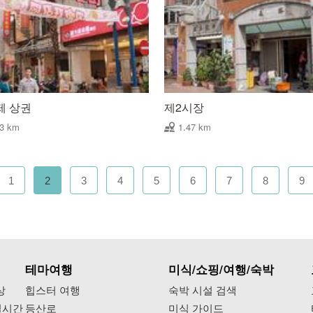
제 상권
제2시장
43 km
1.47 km
1
2
3
4
5
6
7
8
9
테마여행
미식/쇼핑/여행/숙박
상
힙스터 여행
숙박 시설 검색
실시간
등산로
미식 가이드