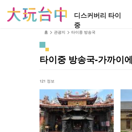
앵
커
디스커버리 타이
로
중
이
동
:::
홈
관광지
타이중 방송국
타이중 방송국-가까이에
121 정보