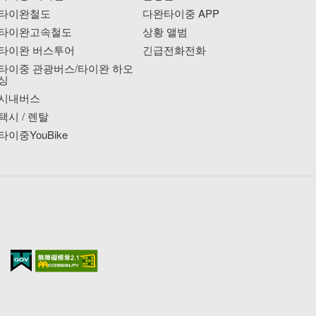
타이완철도
다완타이중 APP
타이완고속철도
상황 앨범
타이완 버스투어
긴급전화전화
타이중 관광버스/타이완 하오
싱
시내버스
택시 / 렌탈
타이중YouBike