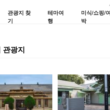
:::
관광지 찾
테마여
미식/쇼핑/
기
행
박
 관광지