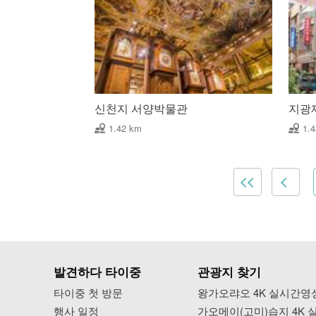
신천지 서양박물관
지광
1.42 km
1.
발견하다 타이중
관광지 찾기
타이중 첫 방문
왕가오랴오 4K 실시간영
행사 일정
가오메이(고미)습지 4K 