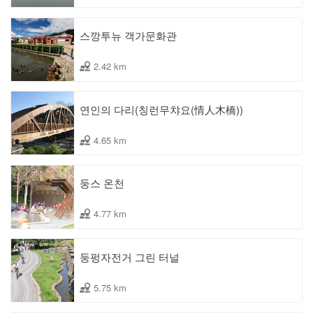
스깡투뉴 객가문화관
2.42 km
연인의 다리(칭런무챠요(情人木橋))
4.65 km
둥스 온천
4.77 km
둥펑자전거 그린 터널
5.75 km