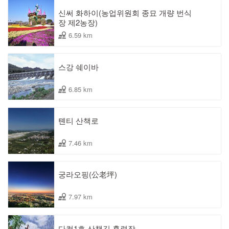
신써 화하이(농업위원회 종묘 개량 번식
장 제2농장)
6.59 km
스강 쉐이바
6.85 km
톈티 산책로
7.46 km
궁라오핑(公老坪)
7.97 km
다컹1호 산책길 훈련장