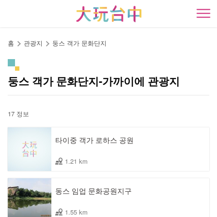
앵
커
開
로
이
홈
관광지
둥스 객가 문화단지
동
둥스 객가 문화단지-가까이에 관광지
17 정보
타이중 객가 로하스 공원
1.21 km
동스 임업 문화공원지구
1.55 km