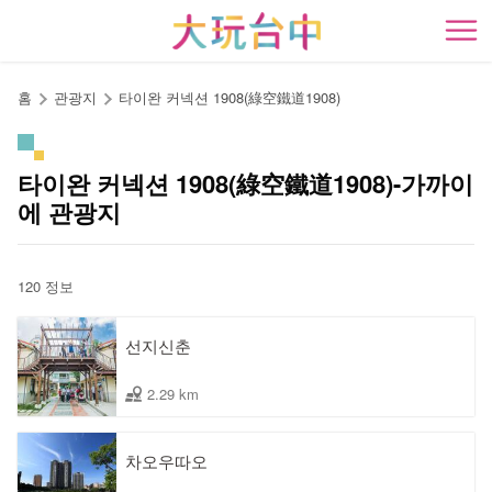
앵
커
開
로
이
홈
관광지
타이완 커넥션 1908(綠空鐵道1908)
동
타이완 커넥션 1908(綠空鐵道1908)-가까이
에 관광지
120 정보
선지신춘
2.29 km
차오우따오