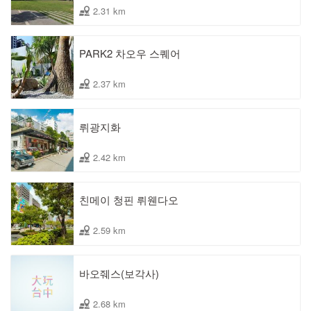
2.31 km
PARK2 차오우 스퀘어
2.37 km
뤼광지화
2.42 km
친메이 청핀 뤼웬다오
2.59 km
바오줴스(보각사)
2.68 km