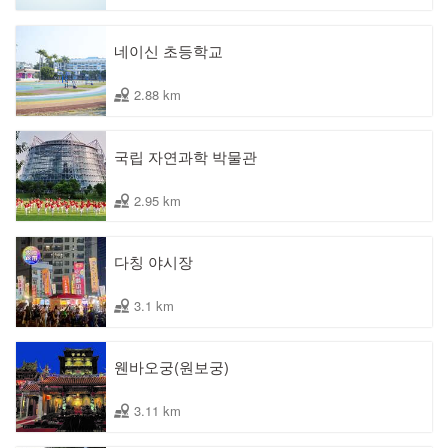
네이신 초등학교
2.88 km
국립 자연과학 박물관
2.95 km
다칭 야시장
3.1 km
웬바오궁(원보궁)
3.11 km