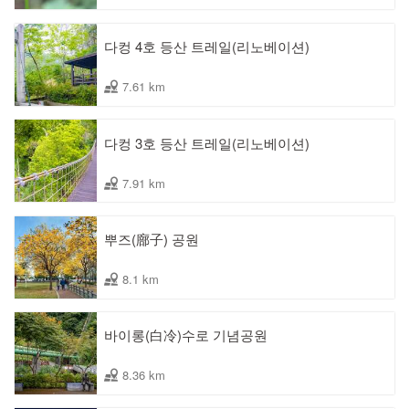
다컹 4호 등산 트레일(리노베이션)
7.61 km
다컹 3호 등산 트레일(리노베이션)
7.91 km
뿌즈(廍子) 공원
8.1 km
바이롱(白冷)수로 기념공원
8.36 km