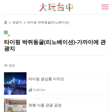
앵
커
開
로
이
홈
관광지
타이핑 박쥐동굴(리노베이션)
동
타이핑 박쥐동굴(리노베이션)-가까이에 관
광지
34 정보
타이핑 광싱롱 다차오
5.62 km
완웬 식품 관광 공장