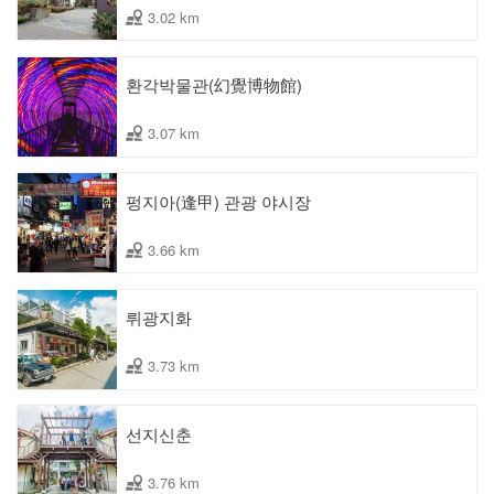
3.02 km
환각박물관(幻覺博物館)
3.07 km
펑지아(逢甲) 관광 야시장
3.66 km
뤼광지화
3.73 km
선지신춘
3.76 km