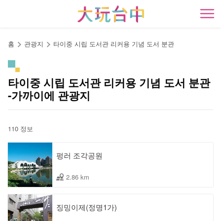
앵
커
開
로
이
홈
관광지
타이중 시립 도서관 리커용 기념 도서 분관
동
타이중 시립 도서관 리커용 기념 도서 분관
-가까이에 관광지
110 정보
펑러 조각공원
2.86 km
징밍이제(정명1가)