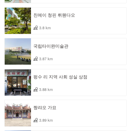
친메이 청핀 뤼웬다오
3.8 km
국립타이완미술관
3.87 km
펑수 리 지역 사회 성실 상점
3.88 km
짱랴오 가묘
3.89 km