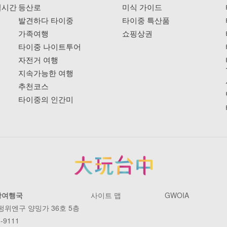
실시간
등산로
미식 가이드
발견하다 타이중
타이중 특산품
가족여행
쇼핑상권
타이중 나이트투어
자전거 여행
지속가능한 여행
추천코스
타이중의 인간미
광여행국
사이트 맵
GWOIA
 펑위엔구 양밍가 36호 5층
-9111