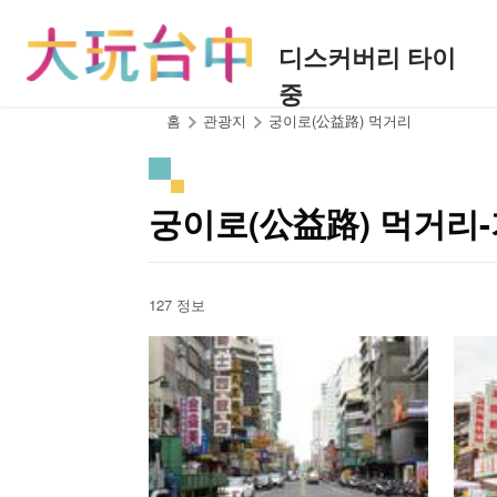
앵
커
디스커버리 타이
로
중
이
동
:::
홈
관광지
궁이로(公益路) 먹거리
궁이로(公益路) 먹거리
127 정보