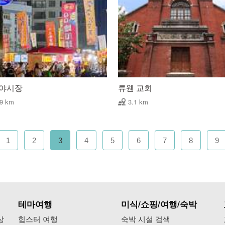
 야시장
류웬 교회
09 km
3.1 km
1
2
3
4
5
6
7
8
9
테마여행
미식/쇼핑/여행/숙박
상
힙스터 여행
숙박 시설 검색