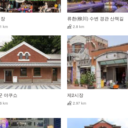
시장
류촨(柳川) 수변 경관 산책길
61 km
2.8 km
군 야쿠쇼
제2시장
96 km
2.97 km