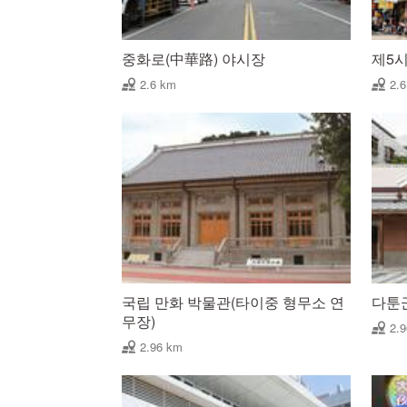
중화로(中華路) 야시장
제5
2.6 km
2.
국립 만화 박물관(타이중 형무소 연
다툰
무장)
2.
2.96 km