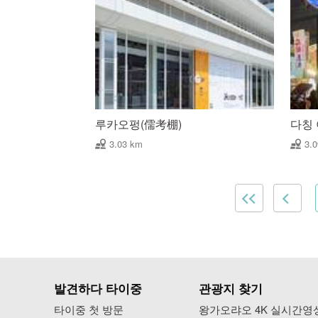
루카오펑(儒考棚)
다칭
3.03 km
3.
발견하다 타이중
관광지 찾기
타이중 첫 방문
왕가오랴오 4K 실시간영