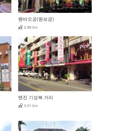
웬바오궁(원보궁)
2.89 km
톈진 기성복 거리
3.01 km