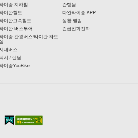
타이중 지하철
간행물
타이완철도
다완타이중 APP
타이완고속철도
상황 앨범
타이완 버스투어
긴급전화전화
타이중 관광버스/타이완 하오
싱
시내버스
택시 / 렌탈
타이중YouBike