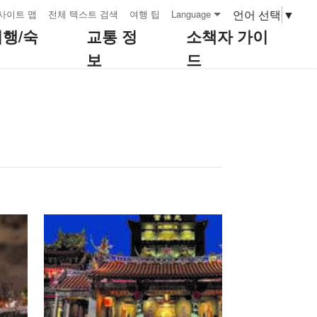
언어 선택
▼
사이트 맵
전체 텍스트 검색
여행 팁
Language
여행/숙
교통 정
소책자 가이
보
드