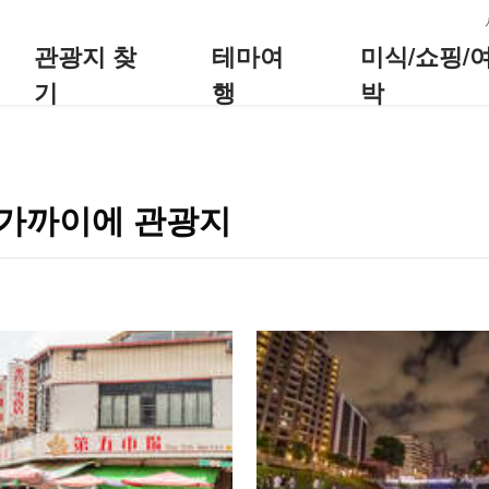
:::
관광지 찾
테마여
미식/쇼핑/
기
행
박
-가까이에 관광지