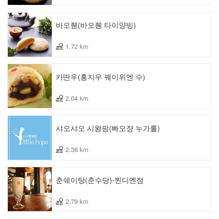
바오췐(바오췐 타이양빙)
1.72 km
카딴우(홍지우 꿰이위엔 수)
2.04 km
샤오샤오 시왕팡(빠오쟝 누가롤)
2.36 km
춘쉐이탕(춘수당)-찐디엔점
2.79 km