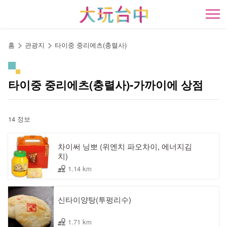
앵
커
開
로
이
홈
관광지
타이중 중리에츠(충렬사)
동
타이중 중리에츠(충렬사)-가까이에 상점
14 정보
차이써 닝뽀 (위엔치 파오차이, 에너지김
치)
1.14 km
신타이양탕(투펑리수)
1.71 km