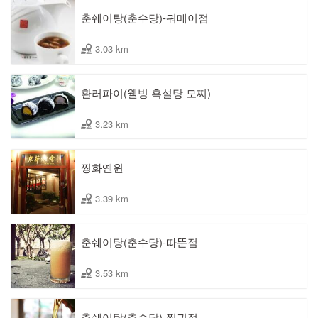
춘쉐이탕(춘수당)-궈메이점
3.03 km
환러파이(웰빙 흑설탕 모찌)
3.23 km
찡화옌윈
3.39 km
춘쉐이탕(춘수당)-따뚠점
3.53 km
춘쉐이탕(춘수당)-찡궈점