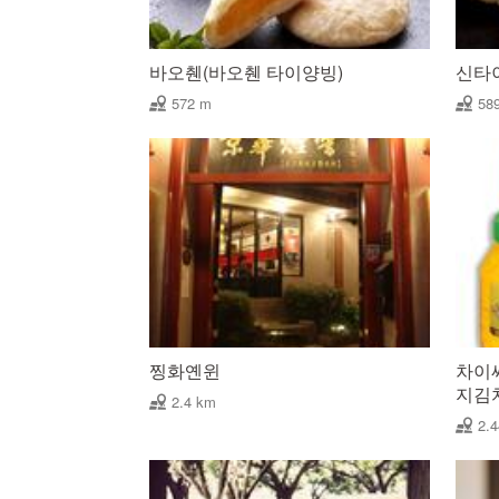
바오췐(바오췐 타이양빙)
신타
572 m
58
찡화옌윈
차이써
지김
2.4 km
2.