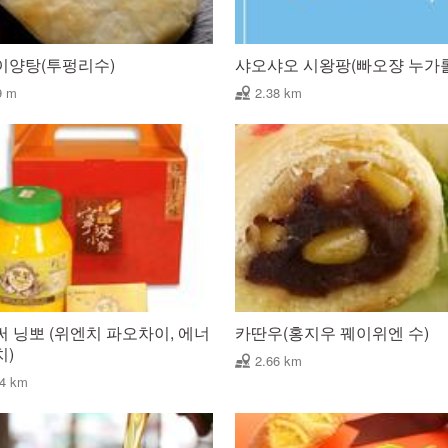
이양탕(투펑리수)
샤오샤오 시왕팡(빠오쟝 누가
9 m
2.38 km
 닝뽀 (위엔치 파오차이, 에너
카딴우(홍지우 꿰이위엔 수)
치)
2.66 km
44 km