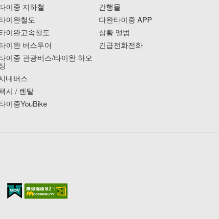
타이중 지하철
간행물
타이완철도
다완타이중 APP
타이완고속철도
상황 앨범
타이완 버스투어
긴급전화전화
타이중 관광버스/타이완 하오
싱
시내버스
택시 / 렌탈
타이중YouBike