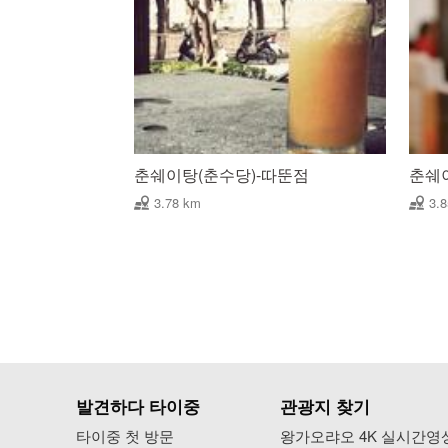
춘쉐이탕(춘수당)-따뚠점
춘쉐
3.78 km
3.
발견하다 타이중
관광지 찾기
타이중 첫 방문
왕가오랴오 4K 실시간영