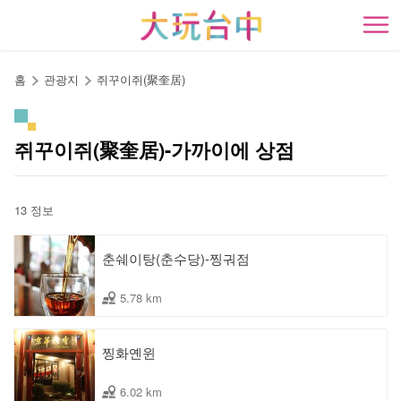
앵
커
開
로
이
홈
관광지
쥐꾸이쥐(聚奎居)
동
쥐꾸이쥐(聚奎居)-가까이에 상점
13 정보
춘쉐이탕(춘수당)-찡궈점
5.78 km
찡화옌윈
6.02 km