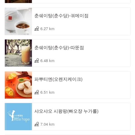
춘쉐이탕(춘수당)-궈메이점
6.27 km
춘쉐이탕(춘수당)-따뚠점
6.48 km
파뿌티엔(오렌지케이크)
6.51 km
샤오샤오 시왕팡(빠오쟝 누가롤)
7.04 km