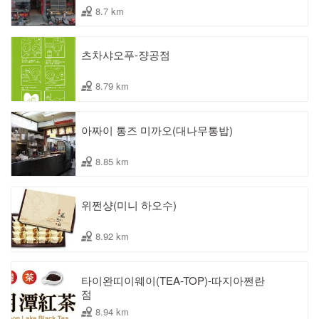
8.7 km
츠차샤오푸-쟝공점
8.79 km
아짜이 통즈 미까오(대나무통밥)
8.85 km
위쩐샹(미니 하오수)
8.92 km
타이완띠이웨이(TEA-TOP)-따지아쩐란
점
8.94 km