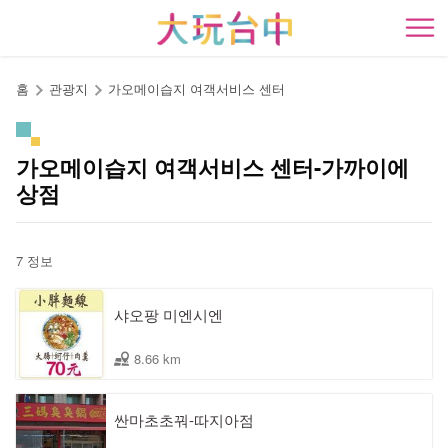
앵
커
開
로
이
홈
관광지
가오메이습지 여객서비스 센터
동
가오메이습지 여객서비스 센터-가까이에
상점
7 정보
샤오팡 미엔시엔
8.66 km
싼마초초꿔-따지아점