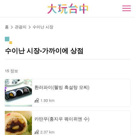
앵
커
開
로
이
홈
관광지
수이난 시장
동
수이난 시장-가까이에 상점
15 정보
환러파이(웰빙 흑설탕 모찌)
1.93 km
카딴우(홍지우 꿰이위엔 수)
2.37 km