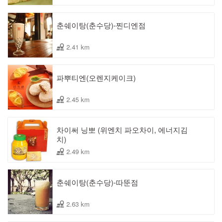
춘쉐이탕(춘수당)-찐디엔점
2.41 km
파뿌티엔(오렌지케이크)
2.45 km
차이써 닝뽀 (위엔치 파오차이, 에너지김
치)
2.49 km
춘쉐이탕(춘수당)-따뚠점
2.63 km