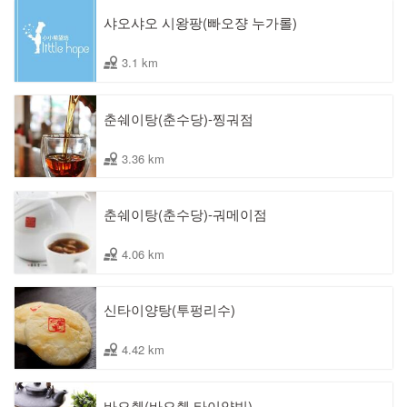
샤오샤오 시왕팡(빠오쟝 누가롤)
3.1 km
춘쉐이탕(춘수당)-찡궈점
3.36 km
춘쉐이탕(춘수당)-궈메이점
4.06 km
신타이양탕(투펑리수)
4.42 km
바오췐(바오췐 타이양빙)