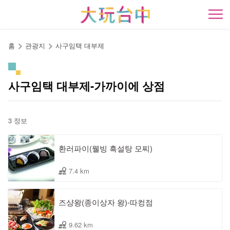
앵
커
開
로
이
홈
관광지
사구임택 대부제
동
사구임택 대부제-가까이에 상점
3 정보
환러파이(웰빙 흑설탕 모찌)
7.4 km
즈샹왕(종이상자 왕)-따컹점
9.62 km