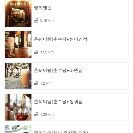
찡화옌윈
3.15 km
춘쉐이탕(춘수당)-찐디엔점
3.53 km
춘쉐이탕(춘수당)-따뚠점
4.2 km
춘쉐이탕(춘수당)-찡궈점
4.38 km
환러파이(웰빙 흑설탕 모찌)