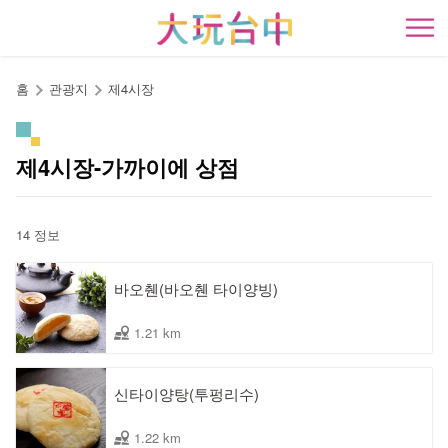
앵
커
開
로
이
홈
관광지
제4시장
동
제4시장-가까이에 상점
14 정보
바오췐(바오췐 타이양빙)
1.21 km
신타이양탕(투펑리수)
1.22 km