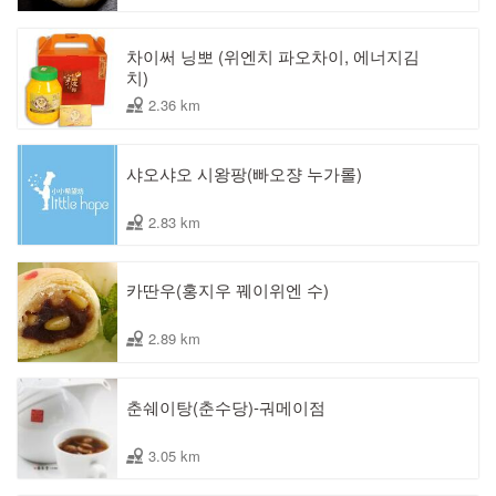
차이써 닝뽀 (위엔치 파오차이, 에너지김
치)
2.36 km
샤오샤오 시왕팡(빠오쟝 누가롤)
2.83 km
카딴우(홍지우 꿰이위엔 수)
2.89 km
춘쉐이탕(춘수당)-궈메이점
3.05 km