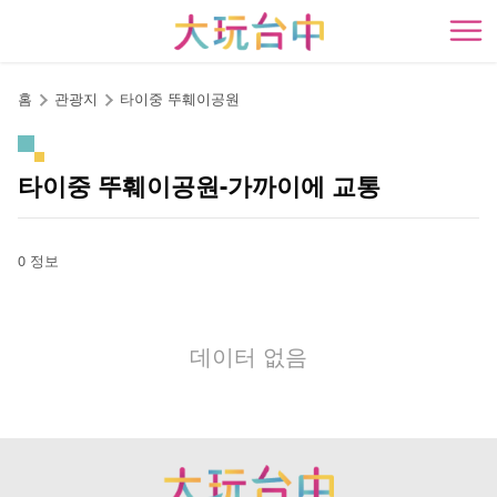
앵
커
開
로
이
홈
관광지
타이중 뚜훼이공원
동
타이중 뚜훼이공원-가까이에 교통
0 정보
데이터 없음