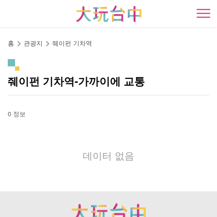
앵
커
開
로
이
홈
관광지
줴이펀 기차역
동
줴이펀 기차역-가까이에 교통
0 정보
데이터 없음