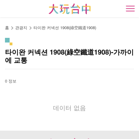
앵
커
開
로
이
홈
관광지
타이완 커넥션 1908(綠空鐵道1908)
동
타이완 커넥션 1908(綠空鐵道1908)-가까이
에 교통
0 정보
데이터 없음