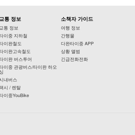
교통 정보
소책자 가이드
교통 정보
여행 정보
타이중 지하철
간행물
타이완철도
다완타이중 APP
타이완고속철도
상황 앨범
타이완 버스투어
긴급전화전화
타이중 관광버스/타이완 하오
싱
시내버스
택시 / 렌탈
타이중YouBike