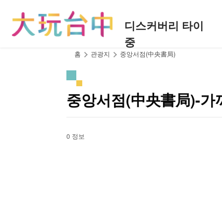
앵
커
디스커버리 타이
로
중
이
동
:::
홈
관광지
중앙서점(中央書局)
중앙서점(中央書局)-가
0 정보