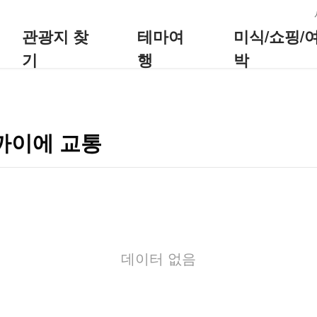
:::
관광지 찾
테마여
미식/쇼핑/
기
행
박
까이에 교통
데이터 없음