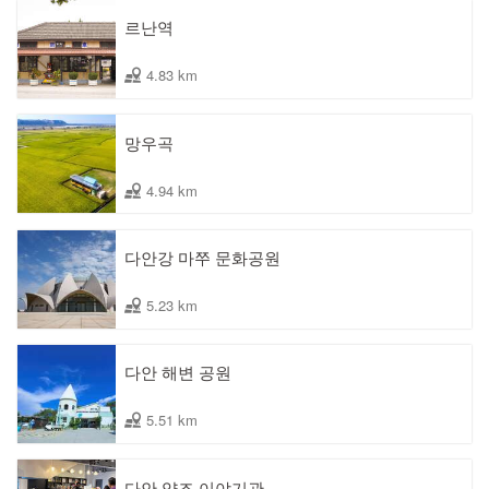
르난역
4.83 km
망우곡
4.94 km
다안강 마쭈 문화공원
5.23 km
다안 해변 공원
5.51 km
다안 양조 이야기관