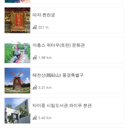
따쟈 쩐란궁
221 m
아총스 위터우(토란) 문화관
1.98 km
톄전산(鐵砧山) 풍경특별구
3.21 km
타이중 시립도서관 와이푸 분관
3.42 km