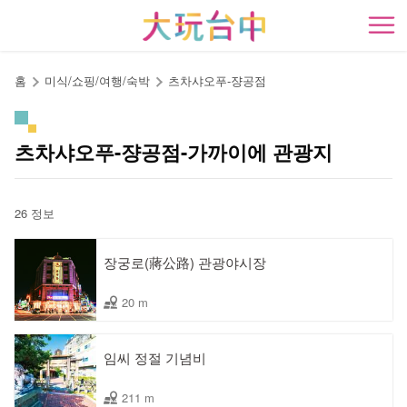
앵
커
開
로
이
홈
미식/쇼핑/여행/숙박
츠차샤오푸-쟝공점
동
츠차샤오푸-쟝공점-가까이에 관광지
26 정보
장궁로(蔣公路) 관광야시장
20 m
임씨 정절 기념비
211 m