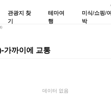
:::
관광지 찾
테마여
미식/쇼핑/
기
행
박
)
-가까이에 교통
데이터 없음