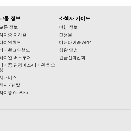
교통 정보
소책자 가이드
교통 정보
여행 정보
타이중 지하철
간행물
타이완철도
다완타이중 APP
타이완고속철도
상황 앨범
타이완 버스투어
긴급전화전화
타이중 관광버스/타이완 하오
싱
시내버스
택시 / 렌탈
타이중YouBike