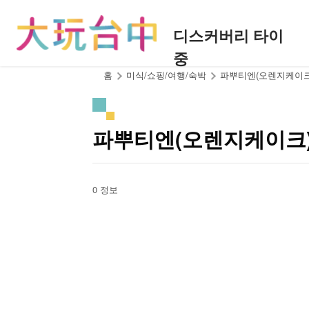
앵
커
디스커버리 타이
로
중
이
동
:::
홈
미식/쇼핑/여행/숙박
파뿌티엔(오렌지케이크
파뿌티엔(오렌지케이크)
0 정보