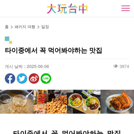
앵
커
開
로
이
홈
패키지 여행
일정
동
타이중에서 꼭 먹어봐야하는 맛집
게시 날짜：2025-06-06
3874