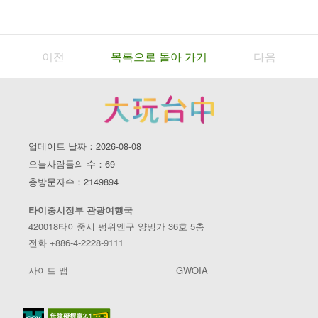
이전
목록으로 돌아 가기
다음
이중(일중)가 상권
패션 트렌드와 맛집이 한 곳에
필수 먹거리:
팡즈 지딩, 반웨샤오, 차쉰 루웨이, 마라탕, 마라 초
업데이트 날짜：2026-08-08
두부, 펑런빙, 싱런차, 싱런 두부, 춘쉐이탕
오늘사람들의 수：69
총방문자수：2149894
이 곳은 고등학생들이 쇼핑을 즐기는 장소로, 현재 유행하는 문
타이중시정부 관광여행국
화 트렌드가 빨리 유입되는 상권이기도 합니다. 이중가 상권은
420018타이중시 펑위엔구 양밍가 36호 5층
펑지아 상권처럼 역사가 깊지는 않지만, 20년 이상의 역사를 가
전화 +886-4-2228-9111
진 가게도 꽤 많이 자리잡고 있습니다.
사이트 맵
GWOIA