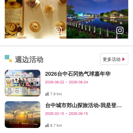
文化復興的手作力，欣賞重拾在地技藝的溫度
把你的五感通通打開，深度體會
週边活动
更多活动
2026台中石冈热气球嘉年华
2026-08-22
~
2026-08-24
7.9 km
台中城市郊山探旅活动-我是登山王
2026-03-15
~
2026-09-15
8.7 km