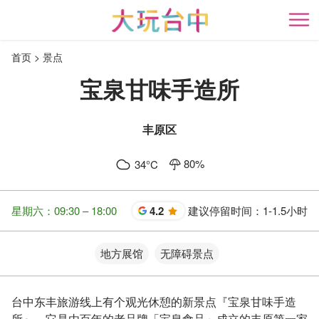
跳
到
开
主
首页
景点
要
内
宝泉甘味手造所
容
区
块
丰原区
80
%
34
°C
星期六：09:30 – 18:00
4.2
建议停留时间：
1-1.5小时
星
地方展馆
无障碍景点
台中东丰旅游线上有个观光休憩的新景点『宝泉甘味手造
所』，它是由百年的老品牌「宝泉食品」成立的丰原第一家