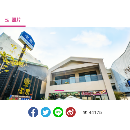
照片
44175
人气
宝泉甘味手造所