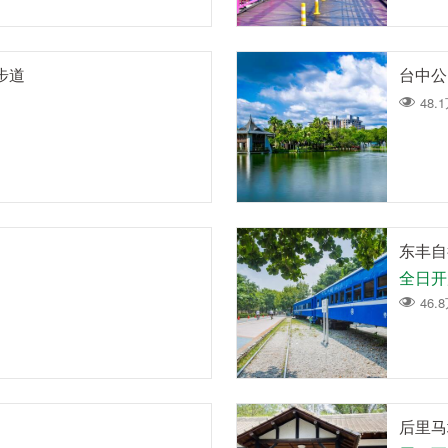
步道
台中公
48.
东丰自
全日开
46.
后里马