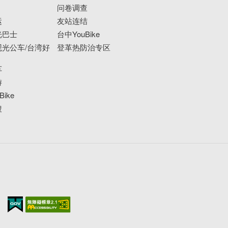
问卷调查
运
友站连结
光巴士
台中YouBike
光公车/台湾好
登革热防治专区
车
游
ike
搜