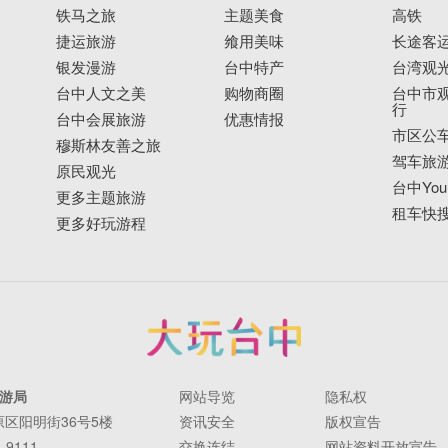
铁马之旅
主题美食
高铁
捷运旅游
飨用美味
长途客
银发漫游
台中特产
台湾观
台中人文之美
购物商圈
台中市观
行
台中会展旅游
优惠情报
市区公
穆斯林友善之旅
驾车旅
原民观光
台中YouB
更多主题旅游
租车快
更多好玩游程
游局
网站导览
隐私权
丰原区阳明街36号5楼
资讯安全
版权宣告
-9111
交换连结
网站资料开放宣告