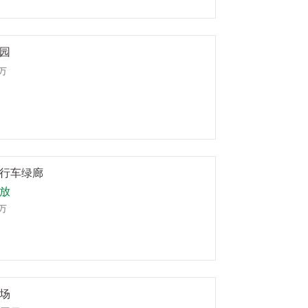
园
1万
行车绿廊
放
8万
场