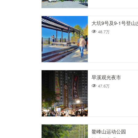
大坑9号及9-1号登山
48.7万
旱溪观光夜市
47.6万
鳌峰山运动公园