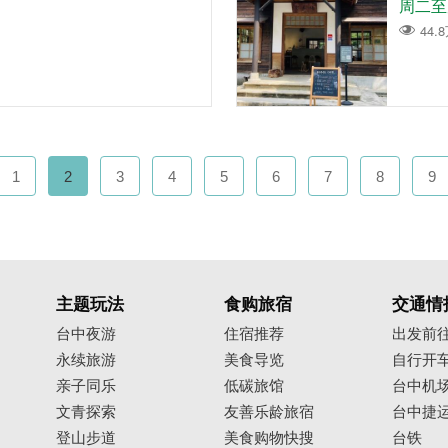
周二至周
44.
1
2
3
4
5
6
7
8
9
主题玩法
食购旅宿
交通情
台中夜游
住宿推荐
出发前
永续旅游
美食导览
自行开
亲子同乐
低碳旅馆
台中机
文青探索
友善乐龄旅宿
台中捷
登山步道
美食购物快搜
台铁