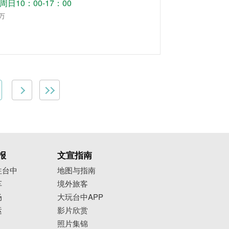
日10：00-17：00
8万
报
文宣指南
往台中
地图与指南
车
境外旅客
场
大玩台中APP
运
影片欣赏
照片集锦