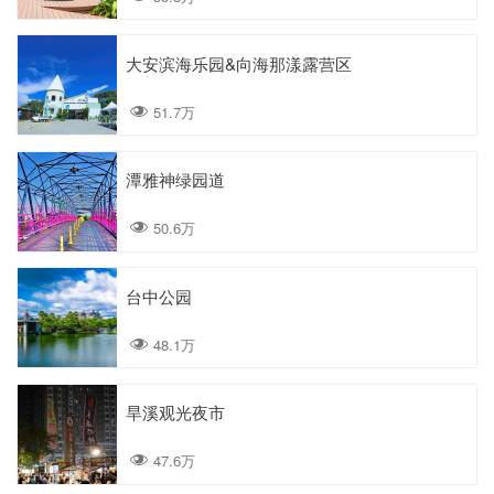
大安滨海乐园&向海那漾露营区
51.7万
潭雅神绿园道
50.6万
台中公园
48.1万
旱溪观光夜市
47.6万