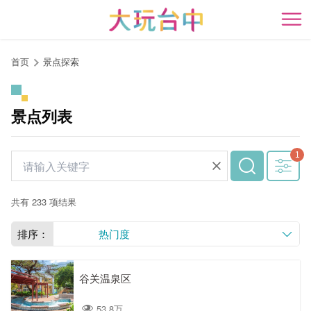
跳
到
开
主
要
首页
景点探索
内
容
区
景点列表
块
共有 233 项结果
排序：
热门度
谷关温泉区
53.8万