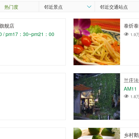
热门度
德旗舰店
泰炘泰
 / pm17：30~pm21：00
1.9
兰庄法
AM11
1.8
乡村鹅