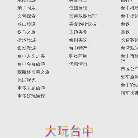
亲子同乐
低碳旅馆
台中机
文青探索
友善乐龄旅宿
台中捷
登山步道
美食购物快搜
台铁
铁马之旅
主题美食
高铁
捷运旅游
飨用美味
长途客
银发漫游
台中特产
台湾观
台中人文之美
购物商圈
台中市观
行
台中会展旅游
优惠情报
市区公
穆斯林友善之旅
驾车旅
原民观光
台中YouB
更多主题旅游
租车快
更多好玩游程