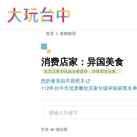
跳
到
主
要
内
:::
首页
食购旅宿
容
区
块
消费店家：异国美食
此页店家资讯由业者提供，详情请洽业者。
您的食安由市府把关
112年台中市优质餐饮店家分级评核获奖名
共有 46 项结果