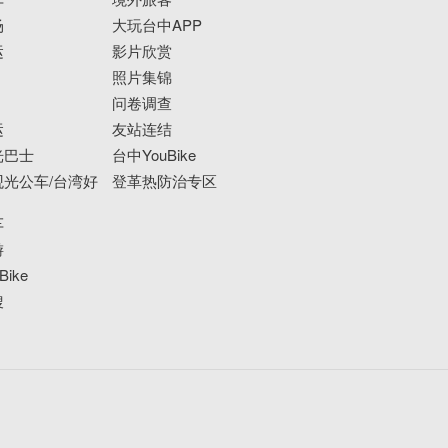
场
大玩台中APP
运
影片欣赏
照片集锦
问卷调查
运
友站连结
光巴士
台中YouBike
光公车/台湾好
登革热防治专区
车
游
ike
搜