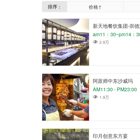
排序：
价格↑
新天地餐饮集团-崇
am11：30~pm14：30
2.9万
阿蒝师中东沙威玛
AM11:30 - PM23:00
1.9万
印月创意东方宴