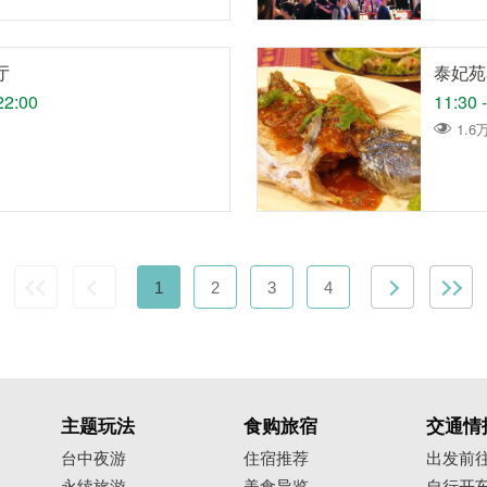
厅
泰妃苑
22:00
11:30 
1.6
1
2
3
4
主题玩法
食购旅宿
交通情
台中夜游
住宿推荐
出发前
永续旅游
美食导览
自行开