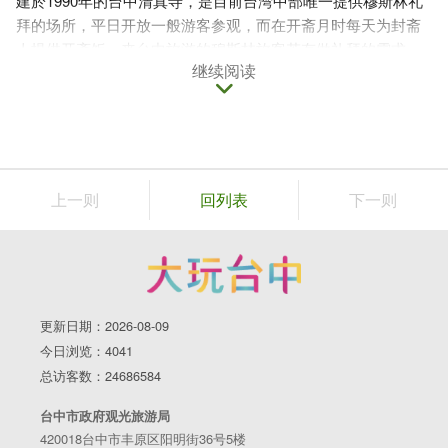
建於1990年的台中清真寺，是目前台湾中部唯一提供穆斯林礼
拜的场所，平日开放一般游客参观，而在开斋月时每天为封斋
人提供开斋饭，来台中旅游的穆斯林旅客若有做礼拜的需求，
继续阅读
可以到台中清真寺喔！
台中清真寺
营业时间：09:00-17:00
参观资讯：免费参观，欲参观请拨打预约电话：04-24732519
地址：台中市南屯区大墩南路457号
上一则
回列表
下一则
电话：+886-4-24732519
台中哪里有祈祷室
高铁台中站
提供设备：祈祷室、净下设备（坐浴盆、免治马桶、洗涤器）
更新日期：2026-08-09
营业时间：05:40-24:00
今日浏览：4041
地址：台中市乌日区站区二路8号2楼
总访客数：24686584
电话：+886-4-36015000
台中市政府观光旅游局
国道台中清水服务区休息站
420018台中市丰原区阳明街36号5楼