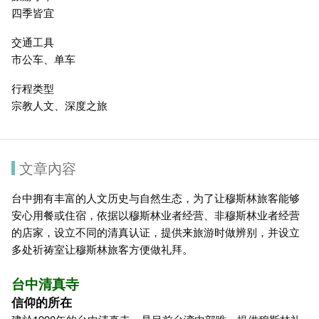
四季皆宜
交通工具
市公车、单车
行程类型
宗教人文、深度之旅
文章內容
台中拥有丰富的人文历史与自然生态，为了让穆斯林旅客能够
安心用餐或住宿，依据以穆斯林业者经营、非穆斯林业者经营
的店家，设立不同的清真认证，提供来旅游时做辨别，并设立
多处祈祷室让穆斯林旅客方便做礼拜。
台中清真寺
信仰的所在