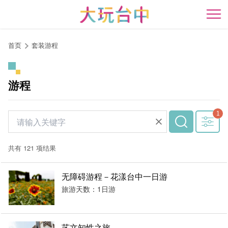
跳
到
开
主
要
首页
套装游程
内
容
区
游程
块
共有 121 项结果
无障碍游程－花漾台中一日游
旅游天数：1日游
艺文知性之旅