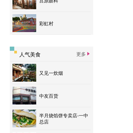
宫原眼科
彩虹村
人气美食
更多
又见一炊烟
中友百货
半月烧馅饼专卖店-一中
总店