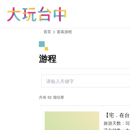
跳
到
主
要
内
:::
首页
套装游程
容
区
块
游程
共有 62 项结果
【宅．在台
旅游天数：3
适合对象：大