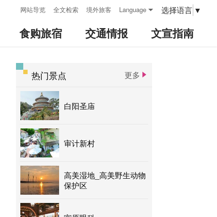
:::
选择语言
▼
网站导览
全文检索
境外旅客
Language
食购旅宿
交通情报
文宣指南
热门景点
更多
:::
白阳圣庙
审计新村
高美湿地_高美野生动物
保护区