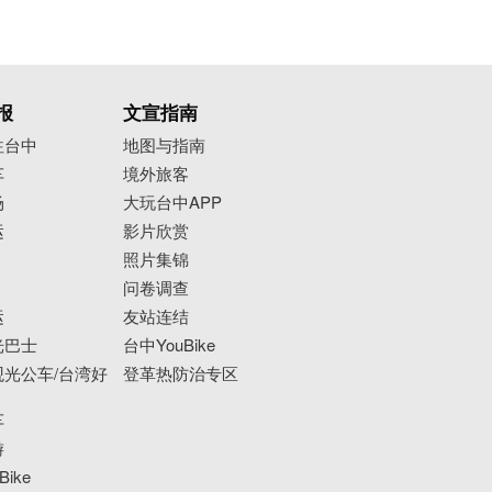
报
文宣指南
往台中
地图与指南
车
境外旅客
场
大玩台中APP
运
影片欣赏
照片集锦
问卷调查
运
友站连结
光巴士
台中YouBike
光公车/台湾好
登革热防治专区
车
游
ike