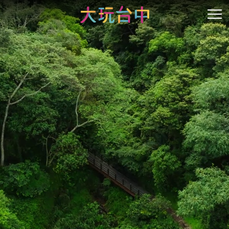
跳
到
開
主
要
內
容
區
塊