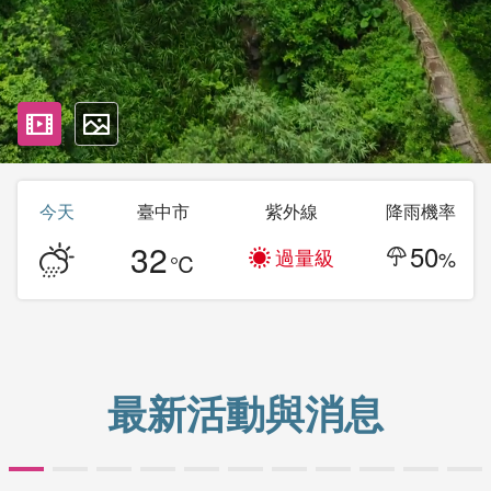
影片
照片
今天
臺中市
紫外線
降雨機率
32
50
過量級
%
℃
最新活動與消息
第10屆全球旅遊發展組織論壇
台