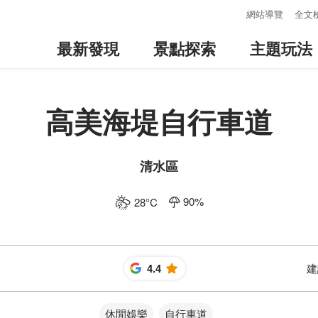
:::
網站導覽
全文
最新發現
景點探索
主題玩法
高美海堤自行車道
清水區
90
%
28
°C
4.4
建
星
休閒娛樂
自行車道