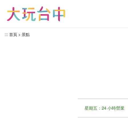
跳
到
主
要
內
:::
首頁
景點
容
區
塊
星期五：24 小時營業