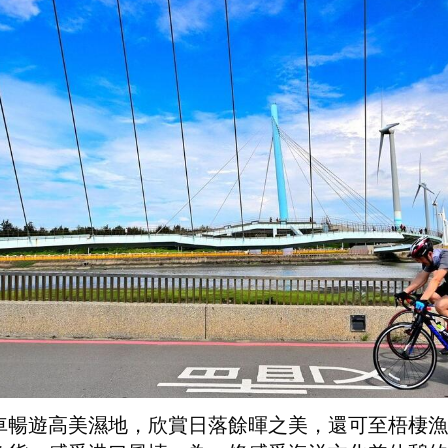
車暢遊高美濕地，欣賞日落餘暉之美，還可至梧棲漁