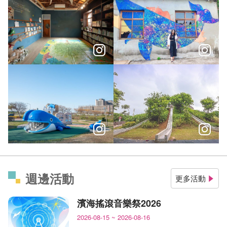
台中海洋館續集登場海洋控快收！台中藍色秘境攻略
「你是很開朗、溫柔、善良的人，
我不是最孤獨的鯨魚，我是最特別的鯨魚
各種溜滑梯，等你挑戰刺激
週邊活動
更多活動
濱海搖滾音樂祭2026
2026-08-15
~
2026-08-16