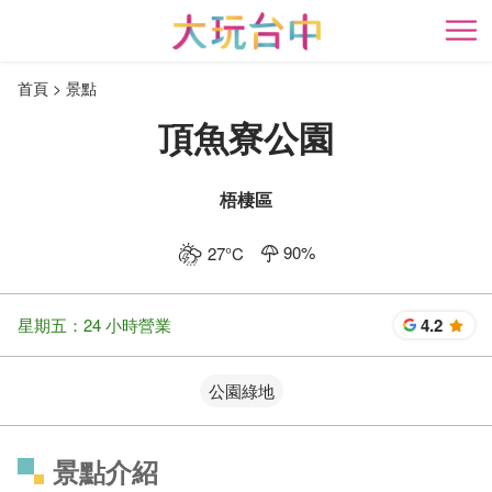
跳
到
開
主
首頁
景點
要
內
頂魚寮公園
容
區
塊
梧棲區
90
%
27
°C
星期五：24 小時營業
4.2
星
公園綠地
景點介紹