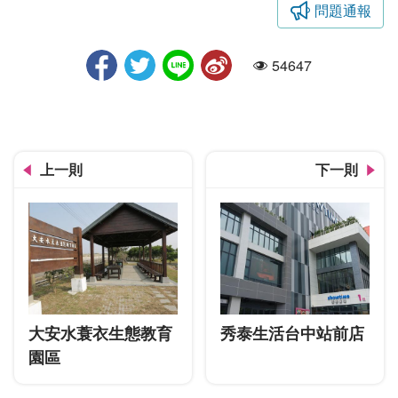
問題通報
頂魚寮公園
54647
人氣
上一則
下一則
大安水蓑衣生態教育
秀泰生活台中站前店
園區