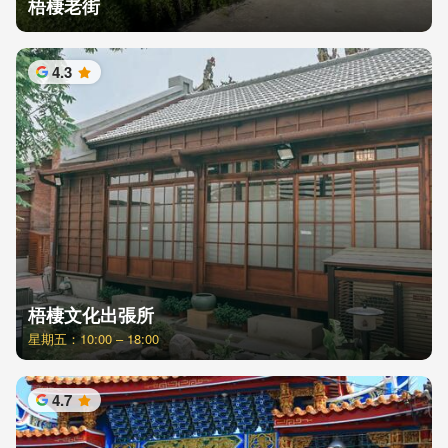
梧棲老街
4.3
星
梧棲文化出張所
星期五：10:00 – 18:00
4.7
星