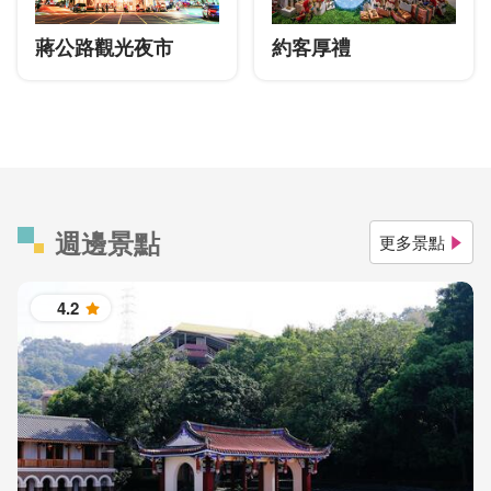
蔣公路觀光夜市
約客厚禮
週邊景點
更多景點
4.2
星