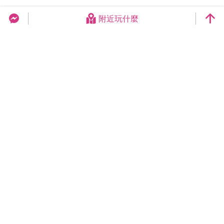
附近玩什麼
台中旅遊網 FB Chat
更新日期：2026-08-08
今日瀏覽：8836
總訪客數：258965195
臺中市政府觀光旅遊局
420018臺中市豐原區陽明街36號5樓
電話 04-2228-9111
網站導覽
隱私權
資訊安全
版權宣告
交換連結
連絡我們