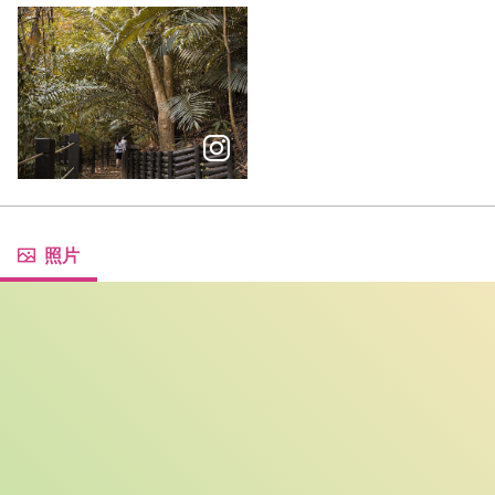
週末的休閒假期就到霧峰小小登山步道踏青～漫步茂密樹林暫時
照片