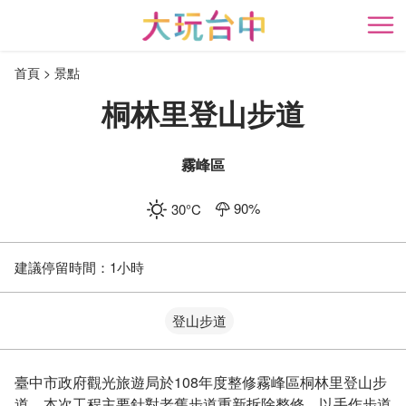
跳
到
開
主
首頁
景點
要
內
桐林里登山步道
容
區
塊
霧峰區
90
%
30
°C
建議停留時間：
1小時
登山步道
臺中市政府觀光旅遊局於108年度整修霧峰區桐林里登山步
道，本次工程主要針對老舊步道重新拆除整修，以手作步道