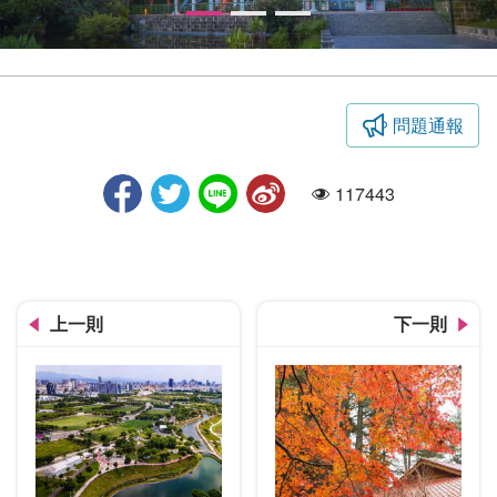
問題通報
活力臺中摺頁
117443
人氣
上一則
下一則