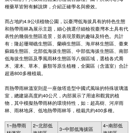
種藥草皆附有解說牌，介紹正確學名與療效。
而占地約4.9公頃植物公園，以臺灣低海拔具有的特色生態
和熱帶雨林為展示主題，細心挑選仔細檢視臺灣本土具有代
表性的幾個生態區造景，並表現景觀的趣味及特色。共計
有：
隆起珊瑚礁生態區
、
蘭嶼生態區
、
海岸林生態區
、
臺東
蘇鐵生態區
、
北部低海拔生態區
、
中部低海拔生態區
、
南部
低海拔生態區
及
季風雨林生態區
等八個區域，選植各式喬
木、灌木、草本、蕨類等原生植種，全園區（含溫室）合計
超過800多種植栽。
而
熱帶雨林溫室
則是一座倣塔造型中國式風味的特殊玻璃溫
室，總建築高度約40公尺，內部展示了用途和觀賞的植
物，其中模擬熱帶雨林的環境特性，如：超高樹、河岸雨
林、雨林地床、低地熱帶雨林等，植栽共約400多種。
1~熱帶雨
2~北部低
4~南部低
3~中部低海拔區
林溫室
海拔區
海拔區