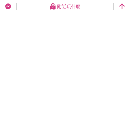
附近玩什麼
台中旅遊網 FB Chat
更新日期：2026-08-08
今日瀏覽：14990
總訪客數：258971349
臺中市政府觀光旅遊局
420018臺中市豐原區陽明街36號5樓
電話 04-2228-9111
網站導覽
隱私權
資訊安全
版權宣告
交換連結
連絡我們
網站資料開放宣告