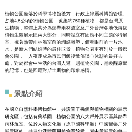
植物公園座落於科學博物館後方，行政上隸屬科博館管理。
占地4.5公頃的植物公園，蒐集約750種植物，都是台灣原
生植物，整體上共分為熱帶雨林溫室及戶外台灣各地低海拔
植物生態展示區兩大部分，同時設立有因應不同主題的特展
室。襯著熱帶雨林溫室前的蝴蝶雕塑，俯看眼前的一片池
水，是新人們結婚時的最佳取景，植物公園更有別於一般都
會公園，一入夜即成為市民們飯後散佈談心休憩的最好去
處，對於都會中生活的台灣人逛一趟植物公園，是喚醒原鄉
的記憶，也是回應對斯土斯物的印象感情。
景點介紹
在國立自然科學博物館中，共設置了幾個與植物相關的展示
研究區，包括有藥草園、植物公園的八大戶外展示區與熱帶
雨林溫室。位於人類文化廳（原中國科學廳）中國醫藥戶外
展示區的，共展出活體藥用植物百餘種。園中所展示的每一