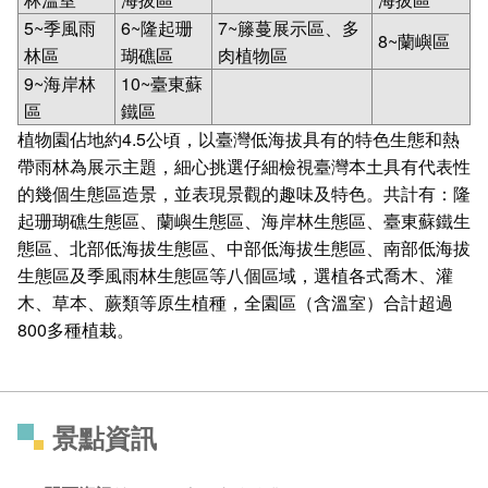
5~季風雨
6~隆起珊
7~籐蔓展示區
、
多
8~蘭嶼區
林區
瑚礁區
肉植物區
9~海岸林
10~臺東蘇
區
鐵區
植物園佔地約4.5公頃，以臺灣低海拔具有的特色生態和熱
帶雨林為展示主題，細心挑選仔細檢視臺灣本土具有代表性
的幾個生態區造景，並表現景觀的趣味及特色。共計有：隆
起珊瑚礁生態區、蘭嶼生態區、海岸林生態區、臺東蘇鐵生
態區、北部低海拔生態區、中部低海拔生態區、南部低海拔
生態區及季風雨林生態區等八個區域，選植各式喬木、灌
木、草本、蕨類等原生植種，全園區（含溫室）合計超過
800多種植栽。
景點資訊