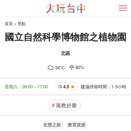
跳
到
開
主
首頁
景點
要
內
國立自然科學博物館之植物園
容
區
塊
北區
80
%
34
°C
星期六：09:00 – 17:00
4.5
建議停留時間：
1-3小時
星
#
寓教於樂
生態之旅
教育資源