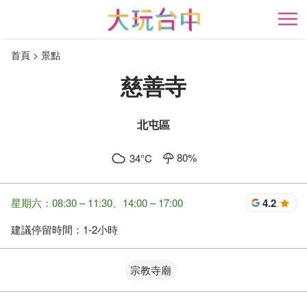
跳
到
開
主
首頁
景點
要
內
慈善寺
容
區
塊
北屯區
80
%
34
°C
星期六：08:30 – 11:30、14:00 – 17:00
4.2
星
建議停留時間：
1-2小時
宗教寺廟