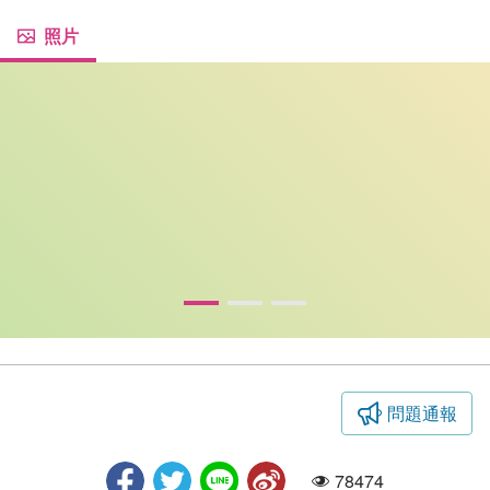
照片
問題通報
慈善寺
78474