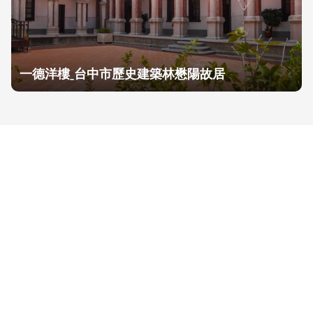
一德洋樓ˍ台中市歷史建築林懋陽故居