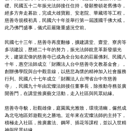
礎。民國五十二年振光法師接任住持，發願整頓老舊佛寺，
經多方奔走募款，完成大雄寶殿、安老院、華藏塔等工程，
慈善寺規模初具，民國六十年並舉行第一屆護國千佛大戒，
此乃佛門盛事，儀式莊嚴隆重盛況空前。
民國七十三年，慈善寺再度翻修，擴建講堂、齋堂、寮房等
多項建設，歷經二十年的努力，振光法師銳意革新發揚光
大，建築宏偉的慈善寺已成為全台知名的莊嚴佛剎。民國八
十年，惠空法師成立「財團法人台中慈善寺文教基金會」，
創辦佛學院與台中觀音線，以慈悲為懷的精神加入社會服務
行列。民國八十七年成立「財團法人台灣省台中市慈善
寺」，民國九十年由宏燦法師接任董事長，除推動寺務並廣
開善門，在講堂推廣藝文活動，走入社區與民眾結緣。
慈善寺寺貌，壯觀雄偉，庭園風光雅致，環境清幽，儼然成
為北屯地區郊遊觀光之勝地。近年來在宏燦法師的主持下，
積極走入社區，推廣書法、鋼琴、插花等課程，並以入世精
神與民眾結緣。