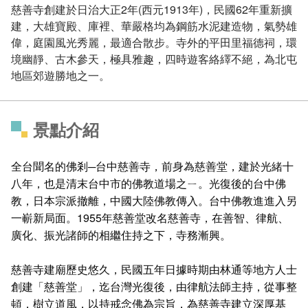
慈善寺創建於日治大正2年(西元1913年)，民國62年重新擴
建，大雄寶殿、庫裡、華嚴格均為鋼筋水泥建造物，氣勢雄
偉，庭園風光秀麗，最適合散步。寺外的平田里福德祠，環
境幽靜、古木參天，極具雅趣，四時遊客絡繹不絕，為北屯
地區郊遊勝地之一。
景點介紹
全台聞名的佛剎─台中慈善寺，前身為慈善堂，建於光緒十
八年，也是清末台中市的佛教道場之ㄧ。光復後的台中佛
教，日本宗派撤離，中國大陸佛教傳入。台中佛教進進入另
一嶄新局面。1955年慈善堂改名慈善寺，在善智、律航、
廣化、振光諸師的相繼住持之下，寺務漸興。
慈善寺建廟歷史悠久，民國五年日據時期由林通等地方人士
創建「慈善堂」，迄台灣光復後，由律航法師主持，從事整
頓，樹立道風，以持戒念佛為宗旨，為慈善寺建立深厚基