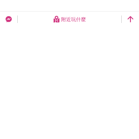
附近玩什麼
台中旅遊網 FB Chat
更新日期：2026-08-07
今日瀏覽：16932
總訪客數：258942736
臺中市政府觀光旅遊局
420018臺中市豐原區陽明街36號5樓
電話 04-2228-9111
網站導覽
隱私權
資訊安全
版權宣告