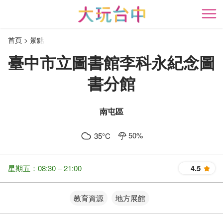
跳
到
開
主
首頁
景點
要
內
臺中市立圖書館李科永紀念圖
容
區
書分館
塊
南屯區
50
%
35
°C
星期五：08:30 – 21:00
4.5
星
教育資源
地方展館