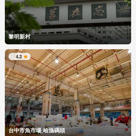
黎明新村
4.2
星
台中市魚市場ˍ哈漁碼頭