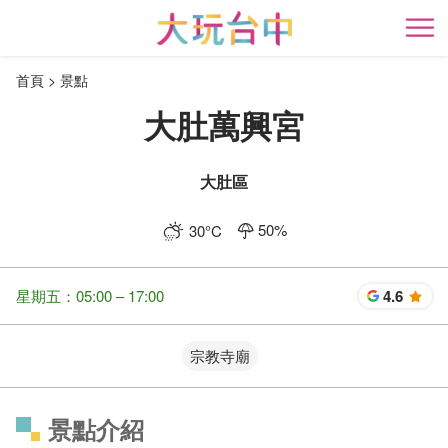
跳
到
開
主
首頁
景點
要
內
大肚萬興宮
容
區
塊
大肚區
50
%
30
°C
星期五：05:00 – 17:00
4.6
星
宗教寺廟
景點介紹