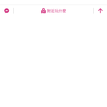
附近玩什麼
台中旅遊網 FB Chat
更新日期：2026-08-07
今日瀏覽：9163
總訪客數：258934967
臺中市政府觀光旅遊局
420018臺中市豐原區陽明街36號5樓
電話 04-2228-9111
網站導覽
隱私權
資訊安全
版權宣告
交換連結
連絡我們