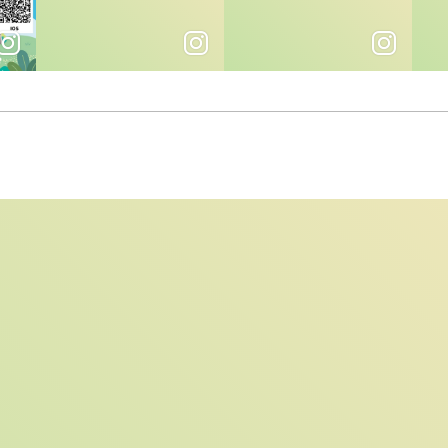
，還是海景派？
週末はリラックスしよう
踏上自行車之旅最美海景「濱海
「想