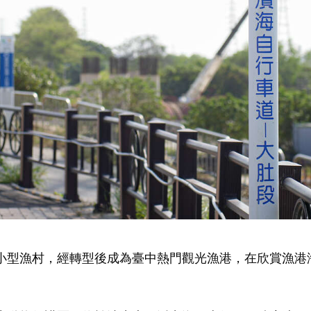
小型漁村，經轉型後成為臺中熱門觀光漁港，在欣賞漁港
。