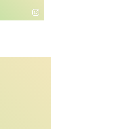
自行車道－大甲段」藍天白雲的地中海風情
看看大海， 想愛上一個人， 即使是怪獸， 也有心啊。」－《聲之