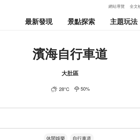
:::
網站導覽
全文
最新發現
景點探索
主題玩法
濱海自行車道
大肚區
50
%
28
°C
休閒娛樂
自行車道