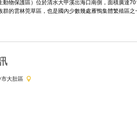
生動物保護區）位於清水大甲溪出海口南側，面積廣達701
族群的雲林莞草區，也是國內少數幾處雁鴨集體繁殖區之
訊
中市大肚區