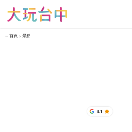
跳
到
主
要
內
:::
首頁
景點
容
區
塊
4.1
星