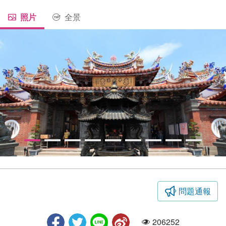
照片
全景
問題通報
樂成宮-香爐
206252