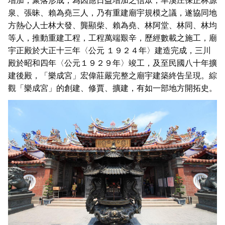
泉、張昧、賴為堯三人，乃有重建廟宇規模之議，遂協同地
方熱心人士林大發、龔顯柴、賴為堯、林阿堂、林同、林均
等人，推動重建工程，工程萬端艱辛，歷經數載之施工，廟
宇正殿於大正十三年〈公元 １９２４年〉建造完成，三川
殿於昭和四年〈公元１９２９年〉竣工，及至民國八十年擴
建後殿，「樂成宮」宏偉莊嚴完整之廟宇建築終告呈現。綜
觀「樂成宮」的創建、修賈、擴建，有如一部地方開拓史。