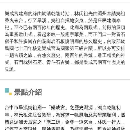
樂成宮建廟的緣由於清乾隆時期，林氏祖先由湄州奉請媽祖
香火來台，行至旱溪，媽祖自擇地安身，於是庄民建廟奉
祀，至今已有兩百餘年的歷史。此廟為兩殿式，前殿的屋頂
為重簷歇山式，看起來較一般廟宇華美，而正門口一對青石
獅子和許多尚存的花崗岩石板說明廟的悠久歷史，內政部於
民國七十四年核定樂成宮為國家第三級古蹟，所以亦可安排
一趟古蹟之旅，有悠久歷史、兩百年的香爐，雕工精美的神
桌、石門枕與石座、青斗石古獅，都是樂成宮兩百年歷史的
見證。
景點介紹
台中市旱溪媽祖廟一「樂成宮」之歷史淵源，溯自乾隆初
年，林氏祖先渡台拓墾，為冀求一帆風順及其墾業順利，遂
恭迎湄洲天后宮之「老二媽」金尊一道來台，林氏一行人，
行經至本宮現址，因神靈顯異，乃擇定聖地，暫奉祀神祇於