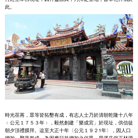
此。
時光荏苒，眾等皆拓墾有成，有志人士乃於清朝乾隆十八年
﹙公元１７５３年﹚，毅然創建「樂成宮」於現址，供信徒
朝夕頂禮膜拜。迨至大正十年〈公元１９２1年〉，因人口
增加，聚落形成，為因應日益增加之信眾，旱溪庄保正林源