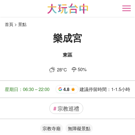
跳
到
開
主
首頁
景點
要
內
樂成宮
容
區
塊
東區
50
%
28
°C
星期日：06:30 – 22:00
4.8
建議停留時間：
1-1.5小時
星
#
宗教巡禮
宗教寺廟
無障礙景點