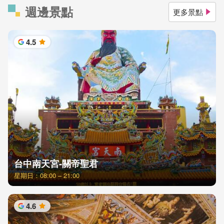
週邊景點
更多景點
4.5
星
台中南天宮-關帝聖君
星期日：08:00 – 21:00
4.6
星