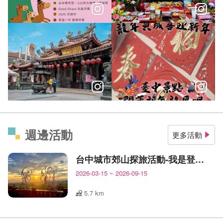
＼𝑻𝒂𝒊𝒄𝒉𝒖𝒏𝒈 𝑾𝒆𝒆𝒌𝒆𝒏𝒅 𝑭𝒖𝒏！／
聖誕節脫單~戀愛指數UP!台中
大年初一好彩頭 #臺中廟宇 搶頭香、拿錢母祈求好運旺旺一
＼龍年賀歲喜迎新年 臺中景點開
週邊活動
更多活動
台中城市郊山探旅活動-我是登山王
2026-03-15
~
2026-09-15
5.7 km