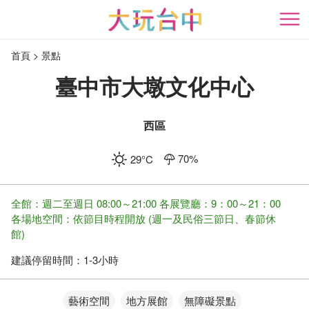
跳
到
開
主
首頁
景點
要
內
臺中市大墩文化中心
容
區
塊
西區
70
%
29
°C
全館：週二至週日 08:00～21:00 各展覽廳：9：00～21：00
各場地空間：依節目時程開放 (週一及民俗三節日、春節休
館)
建議停留時間：
1-3小時
藝術空間
地方展館
無障礙景點